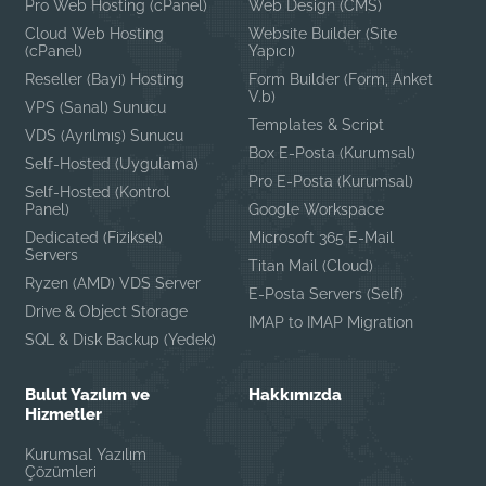
Pro Web Hosting (cPanel)
Web Design (CMS)
Cloud Web Hosting
Website Builder (Site
(cPanel)
Yapıcı)
Reseller (Bayi) Hosting
Form Builder (Form, Anket
V.b)
VPS (Sanal) Sunucu
Templates & Script
VDS (Ayrılmış) Sunucu
Box E-Posta (Kurumsal)
Self-Hosted (Uygulama)
Pro E-Posta (Kurumsal)
Self-Hosted (Kontrol
Panel)
Google Workspace
Dedicated (Fiziksel)
Microsoft 365 E-Mail
Servers
Titan Mail (Cloud)
Ryzen (AMD) VDS Server
E-Posta Servers (Self)
Drive & Object Storage
IMAP to IMAP Migration
SQL & Disk Backup (Yedek)
Bulut Yazılım ve
Hakkımızda
Hizmetler
Kurumsal Yazılım
Çözümleri