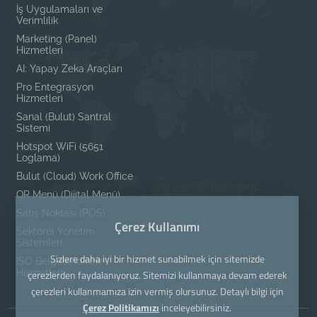
İş Uygulamaları ve
Verimlilik
Marketing (Panel)
Hizmetleri
AI: Yapay Zeka Araçları
Pro Entegrasyon
Hizmetleri
Sanal (Bulut) Santral
Sistemi
Hotspot WiFi (5651
Loglama)
Bulut (Cloud) Work Office
QR Menü (Dijital Menü)
Satış Noktası (POS)
Çerez Kullanımı
Sektörel Yönetim
Sistemleri
Sizlere daha iyi bir hizmet sunabilmek için sitemizde
ISO Belgelendirme
Hizmetleri
çerezlerden faydalanıyoruz. Sitemizi kullanmaya devam ederek
çerezleri kullanmamıza izin vermiş olursunuz. Detaylı bilgi için
Çerez Politikamızı
inceleyebilirsiniz.