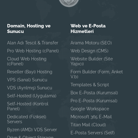
Domain, Hosting ve
Web ve E-Posta
Sunucu
Hizmetleri
Alan Adı Tescil & Transfer
Arama Motoru (SEO)
Pro Web Hosting (cPanel)
Web Design (CMS)
Cloud Web Hosting
Website Builder (Site
(cPanel)
Yapıcı)
Reseller (Bayi) Hosting
Form Builder (Form, Anket
V.b)
VPS (Sanal) Sunucu
Templates & Script
VDS (Ayrılmış) Sunucu
Box E-Posta (Kurumsal)
Self-Hosted (Uygulama)
Pro E-Posta (Kurumsal)
Self-Hosted (Kontrol
Panel)
Google Workspace
Dedicated (Fiziksel)
Microsoft 365 E-Mail
Servers
Titan Mail (Cloud)
Ryzen (AMD) VDS Server
E-Posta Servers (Self)
Drive & Object Storage