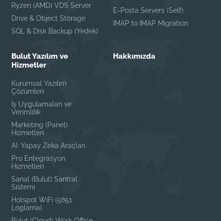
Ryzen (AMD) VDS Server
E-Posta Servers (Self)
Drive & Object Storage
IMAP to IMAP Migration
SQL & Disk Backup (Yedek)
Bulut Yazılım ve
Hakkımızda
Hizmetler
Kurumsal Yazılım
Çözümleri
İş Uygulamaları ve
Verimlilik
Marketing (Panel)
Hizmetleri
AI: Yapay Zeka Araçları
Pro Entegrasyon
Hizmetleri
Sanal (Bulut) Santral
Sistemi
Hotspot WiFi (5651
Loglama)
Bulut (Cloud) Work Office