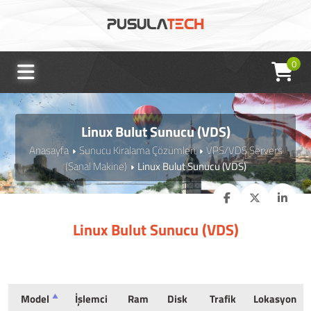
0
Linux Bulut Sunucu (VDS)
Anasayfa
Sunucu Kiralama Çözümleri
VPS/VDS Servers
(Sanal Makine)
Linux Bulut Sunucu (VDS)
Linux Bulut Sunucu (VDS)
Model
İşlemci
Ram
Disk
Trafik
Lokasyon