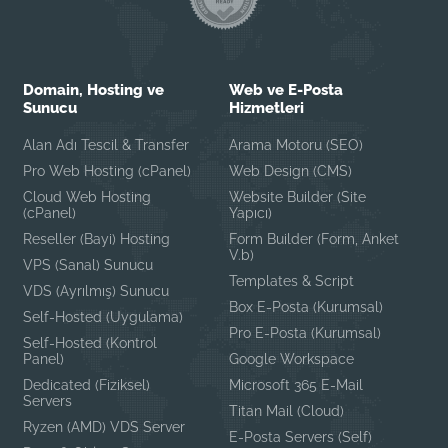
Domain, Hosting ve
Web ve E-Posta
Sunucu
Hizmetleri
Alan Adı Tescil & Transfer
Arama Motoru (SEO)
Pro Web Hosting (cPanel)
Web Design (CMS)
Cloud Web Hosting
Website Builder (Site
(cPanel)
Yapıcı)
Reseller (Bayi) Hosting
Form Builder (Form, Anket
V.b)
VPS (Sanal) Sunucu
Templates & Script
VDS (Ayrılmış) Sunucu
Box E-Posta (Kurumsal)
Self-Hosted (Uygulama)
Pro E-Posta (Kurumsal)
Self-Hosted (Kontrol
Panel)
Google Workspace
Dedicated (Fiziksel)
Microsoft 365 E-Mail
Servers
Titan Mail (Cloud)
Ryzen (AMD) VDS Server
E-Posta Servers (Self)