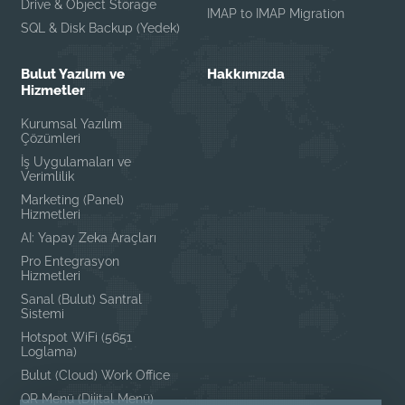
Drive & Object Storage
IMAP to IMAP Migration
SQL & Disk Backup (Yedek)
Bulut Yazılım ve
Hakkımızda
Hizmetler
Kurumsal Yazılım
Çözümleri
İş Uygulamaları ve
Verimlilik
Marketing (Panel)
Hizmetleri
AI: Yapay Zeka Araçları
Pro Entegrasyon
Hizmetleri
Sanal (Bulut) Santral
Sistemi
Hotspot WiFi (5651
Loglama)
Bulut (Cloud) Work Office
QR Menü (Dijital Menü)