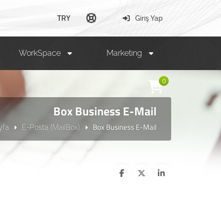
TRY
Giriş Yap
WorkSpace
Marketing
0
Box Business E-Mail
yfa
E-Posta (MailBox)
Box Business E-Mail