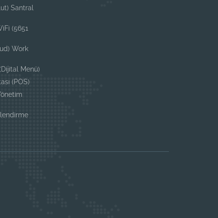
ut) Santral
iFi (5651
oud) Work
Dijital Menü)
tası (POS)
Yönetim
i
elendirme
i