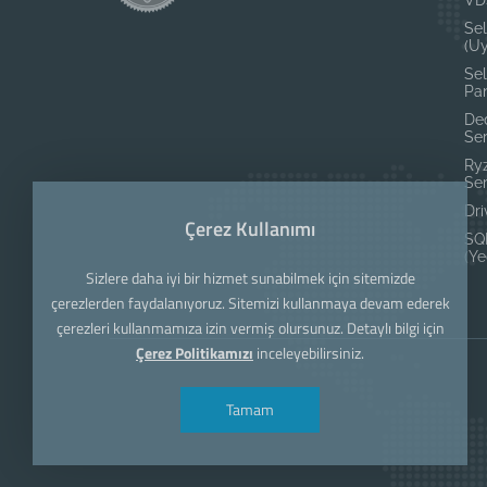
Se
(U
Sel
Pan
Ded
Se
Ry
Se
Dri
Çerez Kullanımı
SQ
(Ye
Sizlere daha iyi bir hizmet sunabilmek için sitemizde
çerezlerden faydalanıyoruz. Sitemizi kullanmaya devam ederek
çerezleri kullanmamıza izin vermiş olursunuz. Detaylı bilgi için
Çerez Politikamızı
inceleyebilirsiniz.
Tamam