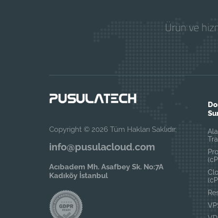
Ürün ve hizm
Do
Su
Copyright © 2026 Tüm Hakları Saklıdır.
Ala
Tra
info@pusulacloud.com
Pr
(cP
Acıbadem Mh. Asafbey Sk. No:7A
Cl
Kadıköy İstanbul
(cP
Res
VP
VD