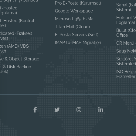
Pro E-Posta (Kurumsal)
Sanal (Bul
lf-Hosted
Sistemi
Google Workspace
ygulama)
Hotspot W
Microsoft 365 E-Mail
f-Hosted (Kontrol
Loglama)
el)
Titan Mail (Cloud)
Bulut (Cl
icated (Fiziksel)
E-Posta Servers (Self)
Office
rvers
IMAP to IMAP Migration
QR Menü (
zen (AMD) VDS
rver
Satış Nok
ve & Object Storage
Sektörel 
Sistemler
L & Disk Backup
dek)
ISO Belg
Hizmetler