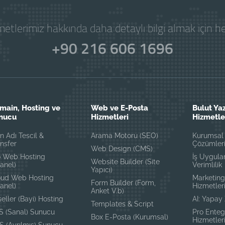
etlerimiz hakkında daha detaylı bilgi almak için 
+90 216 606 1696
main, Hosting ve
Web ve E-Posta
Bulut Yaz
nucu
Hizmetleri
Hizmetle
n Adı Tescil &
Arama Motoru (SEO)
Kurumsal 
nsfer
Çözümler
Web Design (CMS)
o Web Hosting
İş Uygula
Website Builder (Site
anel)
Verimlilik
Yapıcı)
oud Web Hosting
Marketing
Form Builder (Form,
anel)
Hizmetler
Anket V.b)
eller (Bayi) Hosting
AI: Yapay
Templates & Script
S (Sanal) Sunucu
Pro Ente
Box E-Posta (Kurumsal)
Hizmetler
S (Ayrılmış) Sunucu