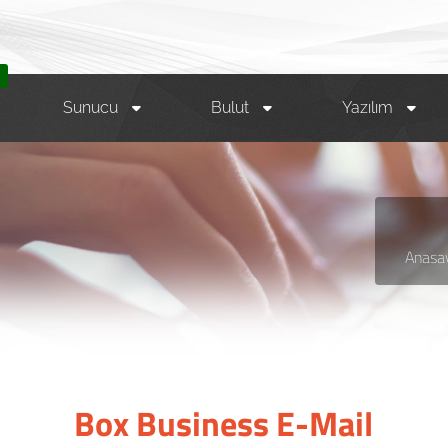
M
Sunucu
Bulut
Yazılım
Anasa
Box Business E-Mail