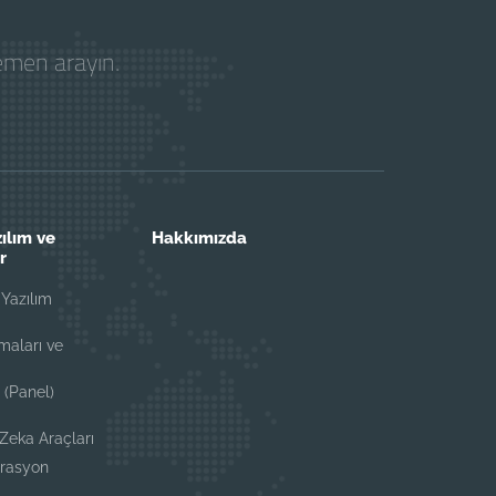
hemen arayın.
ılım ve
Hakkımızda
r
Yazılım
i
maları ve
 (Panel)
i
 Zeka Araçları
grasyon
i