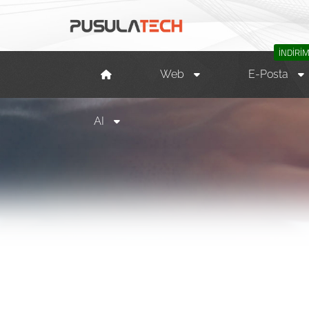
İNDİRİ
Web
E-Posta
AI