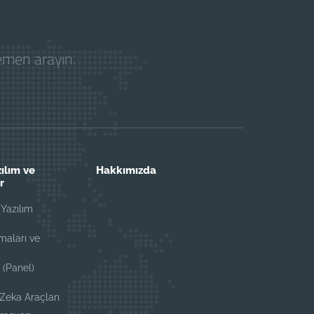
hemen arayın.
ılım ve
Hakkımızda
r
Yazılım
i
maları ve
 (Panel)
i
 Zeka Araçları