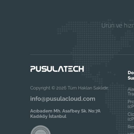
Ürün ve hizm
Do
Su
Copyright © 2026 Tüm Hakları Saklıdır.
Ala
Tra
info@pusulacloud.com
Pr
(cP
Acıbadem Mh. Asafbey Sk. No:7A
Cl
Kadıköy İstanbul
(cP
Res