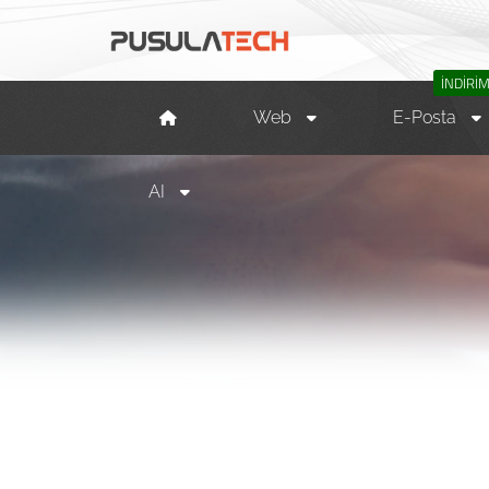
İNDİRİ
Web
E-Posta
AI