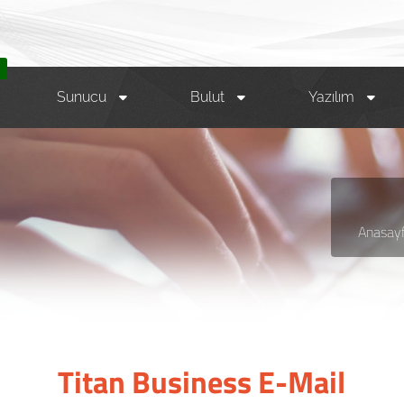
M
Sunucu
Bulut
Yazılım
Anasay
Titan Business E-Mail