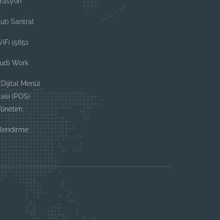
grasyon
i
ut) Santral
iFi (5651
oud) Work
Dijital Menü)
tası (POS)
Yönetim
i
elendirme
i