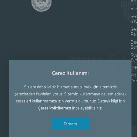
VP
VD
Se
(U
Sel
Pan
Ded
Se
Ry
Se
Dri
Çerez Kullanımı
SQ
(Ye
Sizlere daha iyi bir hizmet sunabilmek için sitemizde
çerezlerden faydalanıyoruz. Sitemizi kullanmaya devam ederek
çerezleri kullanmamıza izin vermiş olursunuz. Detaylı bilgi için
Çerez Politikamızı
inceleyebilirsiniz.
Tamam