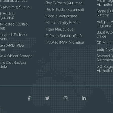
S (Sanal) Sunucu
Pro Ente
Box E-Posta (Kurumsal)
Hizmetler
S (Ayrılmış) Sunucu
Pro E-Posta (Kurumsal)
Sanal (Bul
lf-Hosted
Sistemi
Google Workspace
ygulama)
Hotspot W
Microsoft 365 E-Mail
f-Hosted (Kontrol
Loglama)
el)
Titan Mail (Cloud)
Bulut (Cl
icated (Fiziksel)
E-Posta Servers (Self)
Office
rvers
IMAP to IMAP Migration
QR Menü (
zen (AMD) VDS
rver
Satış Nok
ve & Object Storage
Sektörel 
Sistemler
L & Disk Backup
dek)
ISO Belg
Hizmetler