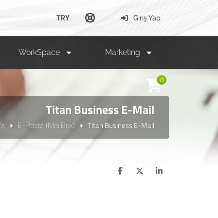
TRY
Giriş Yap
WorkSpace
Marketing
0
Titan Business E-Mail
fa
E-Posta (MailBox)
Titan Business E-Mail