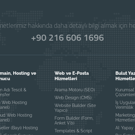
etlerimiz hakkında daha detaylı bilgi almak için 
+90 216 606 1696
main, Hosting ve
Web ve E-Posta
Bulut Yaz
nucu
Hizmetleri
Hizmetle
n Adı Tescil &
Arama Motoru (SEO)
Kurumsal 
nsfer
Çözümler
Web Design (CMS)
o Web Hosting
İş Uygula
Website Builder (Site
anel)
Verimlilik
Yapıcı)
oud Web Hosting
Marketing
Form Builder (Form,
anel)
Hizmetler
Anket V.b)
eller (Bayi) Hosting
AI: Yapay
Templates & Script