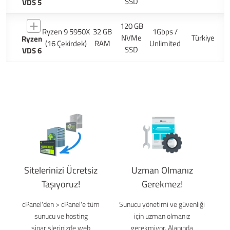
SSD
VDS 5
120 GB
Ryzen 9 5950X
32 GB
1Gbps /
NVMe
Türkiye
Ryzen
(16 Çekirdek)
RAM
Unlimited
SSD
VDS 6
Sitelerinizi Ücretsiz
Uzman Olmanız
Taşıyoruz!
Gerekmez!
cPanel'den > cPanel'e tüm
Sunucu yönetimi ve güvenliği
sunucu ve hosting
için uzman olmanız
siparişlerinizde web
gerekmiyor. Alanında