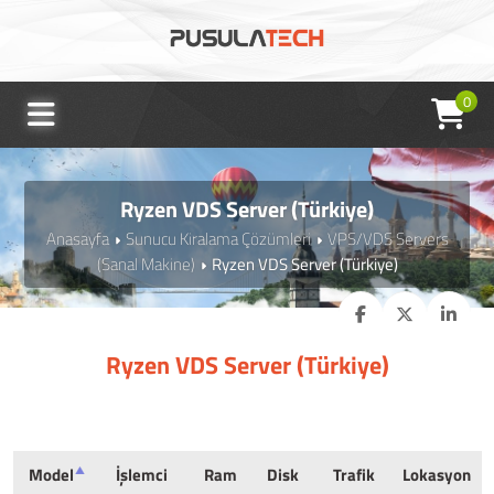
0
Ryzen VDS Server (Türkiye)
Anasayfa
Sunucu Kiralama Çözümleri
VPS/VDS Servers
(Sanal Makine)
Ryzen VDS Server (Türkiye)
Ryzen VDS Server (Türkiye)
Model
İşlemci
Ram
Disk
Trafik
Lokasyon