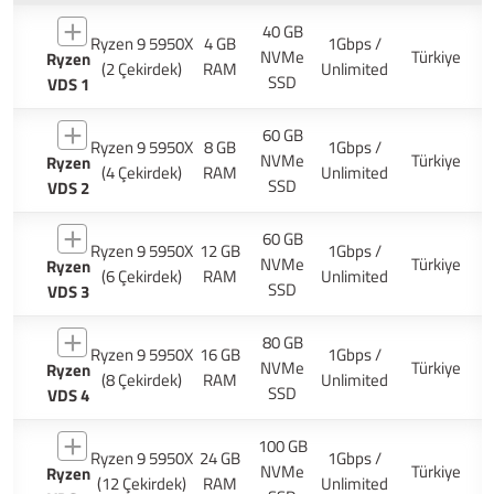
40 GB
Ryzen 9 5950X
4 GB
1Gbps /
NVMe
Türkiye
Ryzen
(2 Çekirdek)
RAM
Unlimited
SSD
VDS 1
60 GB
Ryzen 9 5950X
8 GB
1Gbps /
NVMe
Türkiye
Ryzen
(4 Çekirdek)
RAM
Unlimited
SSD
VDS 2
60 GB
Ryzen 9 5950X
12 GB
1Gbps /
NVMe
Türkiye
Ryzen
(6 Çekirdek)
RAM
Unlimited
SSD
VDS 3
80 GB
Ryzen 9 5950X
16 GB
1Gbps /
NVMe
Türkiye
Ryzen
(8 Çekirdek)
RAM
Unlimited
SSD
VDS 4
100 GB
Ryzen 9 5950X
24 GB
1Gbps /
NVMe
Türkiye
Ryzen
(12 Çekirdek)
RAM
Unlimited