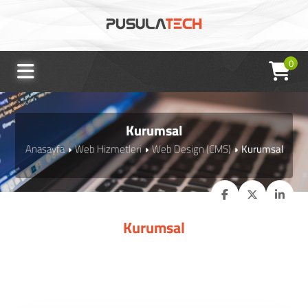
0
Kurumsal
Anasayfa
Web Hizmetleri
Web Design (CMS)
Kurumsal
Kurumsal