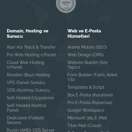
Domain, Hosting ve
Web ve E-Posta
Sunucu
Hizmetleri
Alan Adı Tescil & Transfer
Arama Motoru (SEO)
Pro Web Hosting (cPanel)
Web Design (CMS)
Cloud Web Hosting
Website Builder (Site
(cPanel)
Yapıcı)
Reseller (Bayi) Hosting
Form Builder (Form, Anket
V.b)
VPS (Sanal) Sunucu
Templates & Script
VDS (Ayrılmış) Sunucu
Box E-Posta (Kurumsal)
Self-Hosted (Uygulama)
Pro E-Posta (Kurumsal)
Self-Hosted (Kontrol
Panel)
Google Workspace
Dedicated (Fiziksel)
Microsoft 365 E-Mail
Servers
Titan Mail (Cloud)
Ryzen (AMD) VDS Server