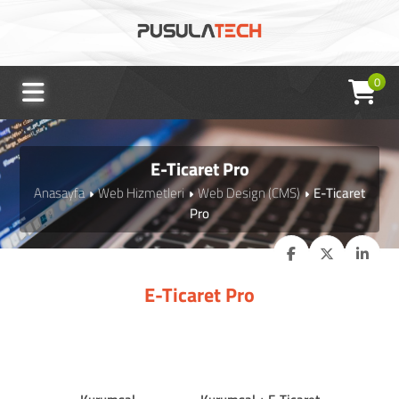
0
E-Ticaret Pro
Anasayfa
Web Hizmetleri
Web Design (CMS)
E-Ticaret
Pro
E-Ticaret Pro