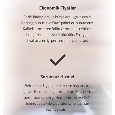
Ekonomik Fiyatlar
Farklı ihtiyaçlara ve bütçelere uygun çeşitli
hosting, sunucu ve SaaS paketleri sunuyoruz.
Kaliteli hizmetten ödün vermeden, cebinize
dost çözümlerle işinizi büyütün. En uygun
fiyatlarla en iyi performansı yakalayın.
Sorunsuz Hizmet
Web site ve Uygulamalarınızın başarısı için
güvenilir bir hosting hizmeti şart. Kesintisiz
performans, hızlı yükleme süreleri ve 7/24
teknik destek ile web siteniz her zaman
yayında kalsın.